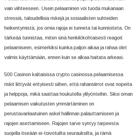
Pysyä
vain viihteeseen. Usein pelaaminen voi tuoda mukanaan
Hallinnassa
stressiä, taloudellisia riskejä ja sosiaalisten suhteiden
Verkkopeleissä
heikentymistä, jos omia rajoja ei tunneta tai kunnioiteta. On
tärkeää tunnistaa, miten sinä henkilökohtaisesti reagoit
pelaamiseen, esimerkiksi kuinka paljon aikaa ja rahaa olet
valmis käyttämään, ennen kuin se alkaa haitata arkeasi.
500 Casinon kaltaisissa crypto casinossa pelaamisessa
riskit liittyvät erityisesti siihen, että rahansiirrot ovat nopeita
ja helppoja, mikä saattaa houkutella ylilyönteihin. Siksi oman
pelaamisen vaikutusten ymmärtäminen on
perustavanlaatuinen askel hallinnan palauttamiseen ja
rajojen asettamiseen. Rajojen tarve syntyy tarpeesta
suojella itseään ei-toivotuilta seurauksilta, ja tämä