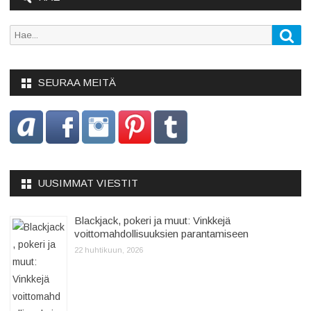
Sea
Search
for:
SEURAA MEITÄ
UUSIMMAT VIESTIT
Blackjack, pokeri ja muut: Vinkkejä
voittomahdollisuuksien parantamiseen
22 huhtikuun, 2026