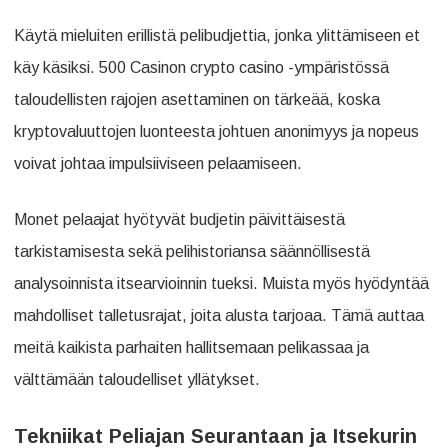
Käytä mieluiten erillistä pelibudjettia, jonka ylittämiseen et
käy käsiksi. 500 Casinon crypto casino -ympäristössä
taloudellisten rajojen asettaminen on tärkeää, koska
kryptovaluuttojen luonteesta johtuen anonimyys ja nopeus
voivat johtaa impulsiiviseen pelaamiseen.
Monet pelaajat hyötyvät budjetin päivittäisestä
tarkistamisesta sekä pelihistoriansa säännöllisestä
analysoinnista itsearvioinnin tueksi. Muista myös hyödyntää
mahdolliset talletusrajat, joita alusta tarjoaa. Tämä auttaa
meitä kaikista parhaiten hallitsemaan pelikassaa ja
välttämään taloudelliset yllätykset.
Tekniikat Peliajan Seurantaan ja Itsekurin