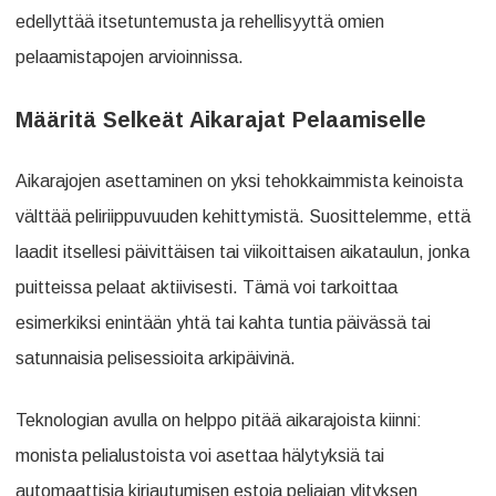
edellyttää itsetuntemusta ja rehellisyyttä omien
pelaamistapojen arvioinnissa.
Määritä Selkeät Aikarajat Pelaamiselle
Aikarajojen asettaminen on yksi tehokkaimmista keinoista
välttää peliriippuvuuden kehittymistä. Suosittelemme, että
laadit itsellesi päivittäisen tai viikoittaisen aikataulun, jonka
puitteissa pelaat aktiivisesti. Tämä voi tarkoittaa
esimerkiksi enintään yhtä tai kahta tuntia päivässä tai
satunnaisia pelisessioita arkipäivinä.
Teknologian avulla on helppo pitää aikarajoista kiinni:
monista pelialustoista voi asettaa hälytyksiä tai
automaattisia kirjautumisen estoja peliajan ylityksen