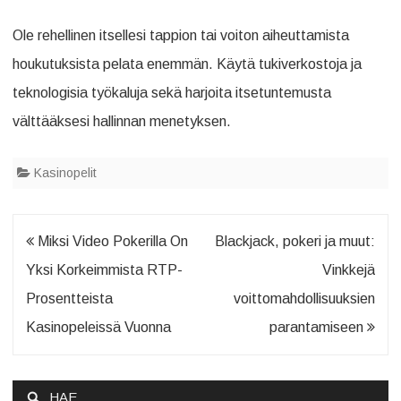
Ole rehellinen itsellesi tappion tai voiton aiheuttamista
houkutuksista pelata enemmän. Käytä tukiverkostoja ja
teknologisia työkaluja sekä harjoita itsetuntemusta
välttääksesi hallinnan menetyksen.
Kasinopelit
Artikkelien
Miksi Video Pokerilla On
Blackjack, pokeri ja muut:
selaus
Yksi Korkeimmista RTP-
Vinkkejä
Prosentteista
voittomahdollisuuksien
Kasinopeleissä Vuonna
parantamiseen
HAE