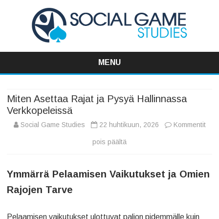
Social Game Studies
Valitse Viisaasti, Pelaa Viisaasti
MENU
Skip
to
content
Miten Asettaa Rajat ja Pysyä Hallinnassa
Verkkopeleissä
Social Game Studies
22 huhtikuun, 2026
Kommentit
artikkelissa
pois päältä
Miten
Ymmärrä Pelaamisen Vaikutukset ja Omien
Asettaa
Rajojen Tarve
Rajat
ja
Pelaamisen vaikutukset ulottuvat paljon pidemmälle kuin