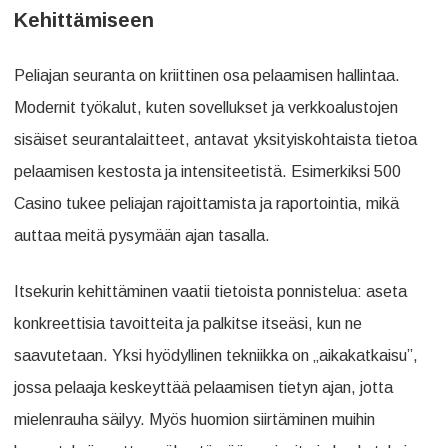
Kehittämiseen
Peliajan seuranta on kriittinen osa pelaamisen hallintaa.
Modernit työkalut, kuten sovellukset ja verkkoalustojen
sisäiset seurantalaitteet, antavat yksityiskohtaista tietoa
pelaamisen kestosta ja intensiteetistä. Esimerkiksi 500
Casino tukee peliajan rajoittamista ja raportointia, mikä
auttaa meitä pysymään ajan tasalla.
Itsekurin kehittäminen vaatii tietoista ponnistelua: aseta
konkreettisia tavoitteita ja palkitse itseäsi, kun ne
saavutetaan. Yksi hyödyllinen tekniikka on „aikakatkaisu”,
jossa pelaaja keskeyttää pelaamisen tietyn ajan, jotta
mielenrauha säilyy. Myös huomion siirtäminen muihin