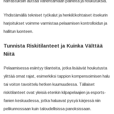
harrastuksiin auttaa vähentämään paineita ja houkutuksia.
Yhdistämällä tekniset työkalut ja henkilökohtaiset itsekurin
harjoitukset voimme varmistaa pelaamisen kontrolloidun ja
hallitun luonteen.
Tunnista Riskitilanteet ja Kuinka Välttää
Niitä
Pelaamisessa esiintyy tilanteita, jotka lisäävät houkutusta
ylittää omat rajat, esimerkiksi tappion kompensoimisen halu
tai voiton tavoittelu hetken kuumuudessa. Tällaiset
riskitilanteet ovat yleisiä etenkin kilpapelaajien ja esports-
fanien keskuudessa, jotka haluavat pysyä kärjessä niin
pelikunnossaan kuin taloudellisissa panoksissaan.